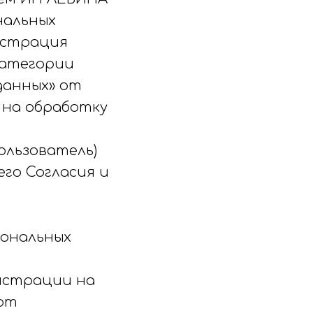
нальных
нистрация
категории
данных» от
н на обработку
ользователь)
го Согласия и
сональных
гистрации на
ют