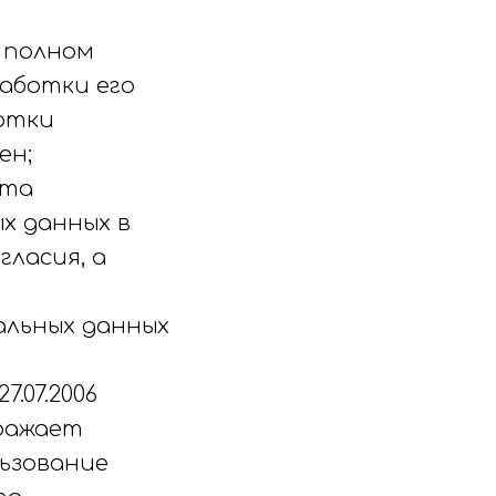
в полном
аботки его
ботки
ен;
йта
х данных в
ласия, а
альных данных
.07.2006
ыражает
льзование