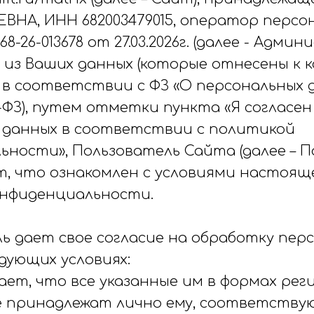
ВНА, ИНН 682003479015, оператор персо
8-26-013678 от 27.03.2026г. (далее - Адми
е из Ваших данных (которые отнесены к 
 в соответствии с ФЗ «О персональных 
52-ФЗ), путем отметки пункта «Я согласе
 данных в соответствии с политикой
ности», Пользователь Сайта (далее – П
, что ознакомлен с условиями настояще
нфиденциальности.
ль дает свое согласие на обработку пер
дующих условиях:
дает, что все указанные им в формах ре
 принадлежат лично ему, соответству