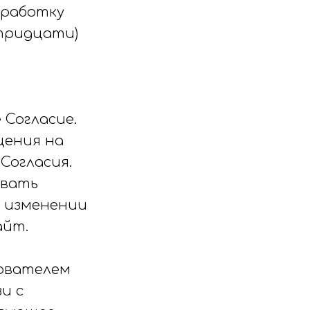
бработку
(тридцати)
 Согласие.
щения на
Согласия.
ивать
м изменении
айт.
зователем
и с