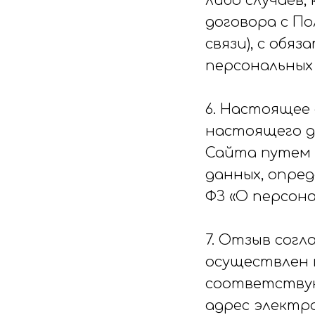
либо случаев,
договора с По
связи), с об
персональных
6. Настоящее 
настоящего д
Сайта путем 
данных, опреде
ФЗ «О персонал
7. Отзыв сог
осуществлен 
соответствую
адрес электр