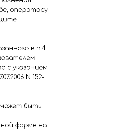
сполнения
жбе, оператору
ащите
занного в п.4
зователем
а с указанием
07.2006 N 152-
х может быть
ной форме на