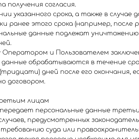
а получения согласия.
ении указанного срока, а также в случае
ки ранее этого срока (например, после
сональные данные подлежат уничтожению
ней.
ду Оператором и Пользователем заключе
 данные обрабатываются в течение сро
 (тридцати) дней после его окончания, е
о договором.
третьим лицам
передает персональные данные третьи
случаев, предусмотренных законодател
о требованию суда или правоохранительн