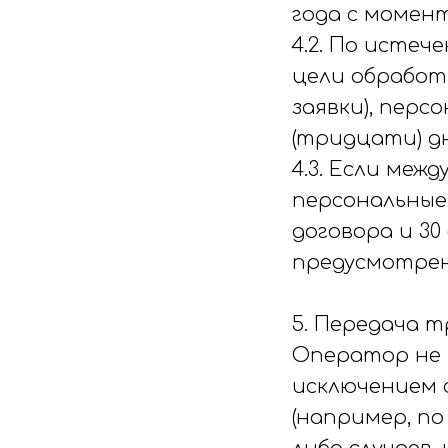
года с момент
4.2. По истеч
цели обработ
заявки), пер
(тридцати) д
4.3. Если меж
персональные
договора и 30
предусмотрен
5. Передача 
Оператор не 
исключением 
(например, п