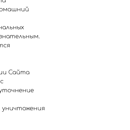
та
 домашний
ональных
знательным.
тся
ии Сайта
с
 уточнение
к уничтожения