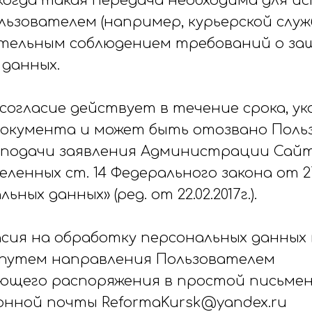
 когда такая передача необходима для и
льзователем (например, курьерской слу
язательным соблюдением требований о з
 данных.
согласие действует в течение срока, ука
окумента и может быть отозвано Поль
подачи заявления Администрации Сайт
ленных ст. 14 Федерального закона от 27.
ьных данных» (ред. от 22.02.2017г.).
ласия на обработку персональных данны
путем направления Пользователем
щего распоряжения в простой письмен
онной почты ReformaKursk@yandex.ru