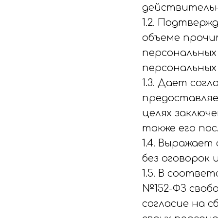
действительн
1.2. Подтвер
объеме прочи
персональных 
персональных 
1.3. Дает со
предоставляе
целях заключ
также его по
1.4. Выражает
без оговорок 
1.5. В соотве
№152-ФЗ свобо
согласие на с