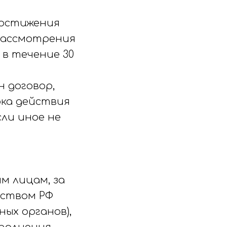
 достижения
 рассмотрения
 в течение 30
н договор,
ка действия
сли иное не
м лицам, за
ьством РФ
ых органов),