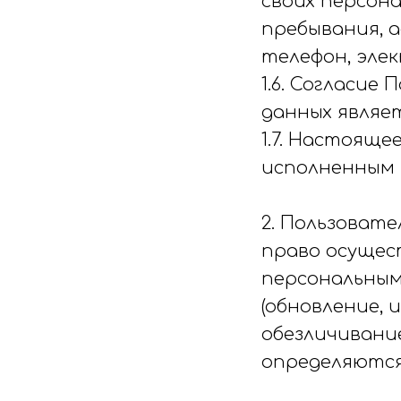
своих персона
пребывания, 
телефон, элек
1.6. Согласие
данных являе
1.7. Настоящ
исполненным 
2. Пользоват
право осущес
персональным
(обновление, 
обезличивани
определяются 