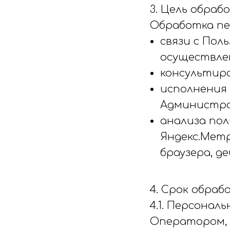
3. Цель обраб
Обработка пе
связи с Пол
осуществлен
консультир
исполнения 
Администра
анализа по
Яндекс.Метри
браузера, д
4. Срок обраб
4.1. Персонал
Оператором, 