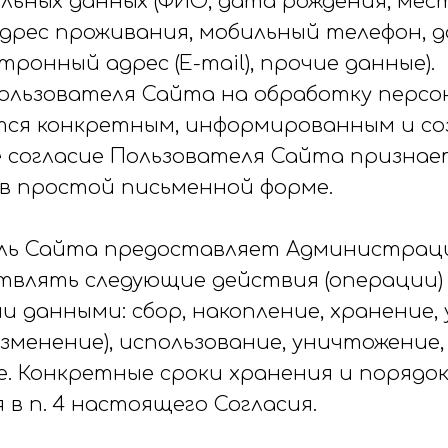
льных данных (ФИО, дата рождения, мес
адрес проживания, мобильный телефон,
тронный адрес (E-mail), прочие данные).
 Пользователя Сайта на обработку перс
тся конкретным, информированным и со
ее согласие Пользователя Сайта признае
в простой письменной форме.
ель Сайта предоставляет Администрац
твлять следующие действия (операции) 
и данными: сбор, накопление, хранение,
изменение), использование, уничтожение,
е. Конкретные сроки хранения и порядо
в п. 4 настоящего Согласия.