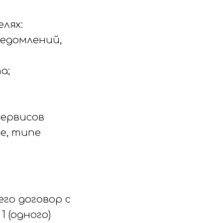
лях:
ведомлений,
а;
сервисов
се, типе
его договор с
 (одного)