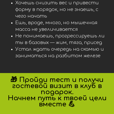
Хочешь снизить вес и привести
форму в порядок, но не знаешь, с
чего начать
Ешь, вроде, много, но мышечная
масса не увеличивается
Не понимаешь, прогрессируешь ли
ты в базовых — жим, тяга, присед
Устал ждать очередь на скамью и
заниматься на разбитом железе
🎁 Пройди тест и получи
гостевой визит в клуб в
подарок.
Начнем путь к твоей цели
вместе 💪