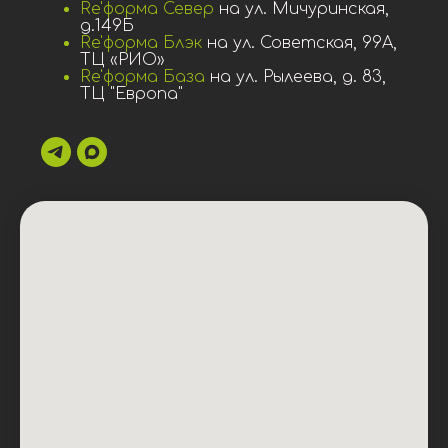
Re'форма Север
на ул. Мичуринская,
д.149Б
Re'форма Блэк
на ул. Советская, 99А,
ТЦ «РИО»
Re'форма База
на ул. Рылеева, д. 83,
ТЦ "Европа"