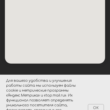
Для вашего удобства и улучшения
работы сайта мы используем файлы
cookie и метрические программы
«Яндекс.Метрика» и «top.mail.ru». Их
Политика конфиденциальности
функционал позволяет определять
Согласие на обработку персональных данных
уникального посетителя сайта,
ИП ЛЕВИНА ЮЛИЯ ВАЛЕРЬЕВНА
OK
ИНН 682003479015